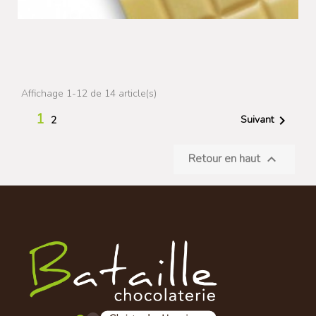
Affichage 1-12 de 14 article(s)
1

Suivant
2
Retour en haut
