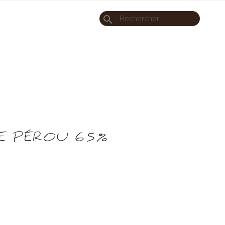
search
E PÉROU 65%