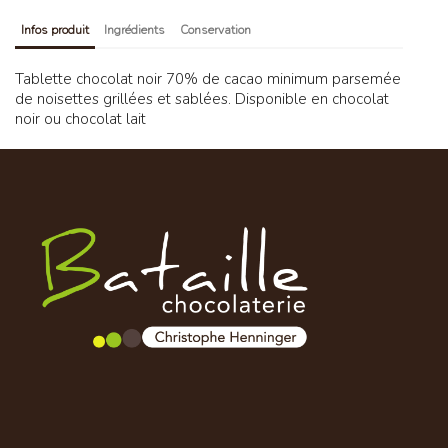
Infos produit
Ingrédients
Conservation
Tablette chocolat noir 70% de cacao minimum parsemée
de noisettes grillées et sablées. Disponible en chocolat
noir ou chocolat lait