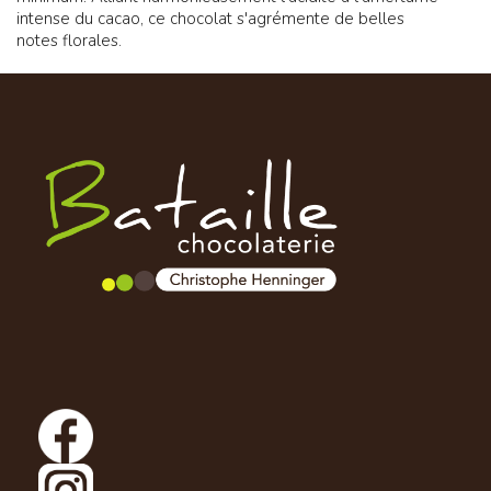
intense du cacao, ce chocolat s'agrémente de belles
notes florales.