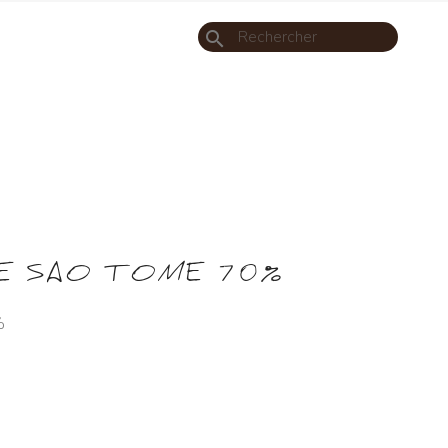
search
E SAO TOME 70%
%